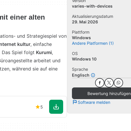
Version
varies-with-devices
t einer alten
Aktualisierungsdatum
29. Mai 2026
Plattform
lations- und Strategiespiel von
Windows
Andere Platformen (1)
internet
kultur
, einfache
 Das Spiel folgt
Kurumi
,
OS
Windows 10
 Büroangestellte arbeitet und
ützen, während sie auf eine
Sprache
Englisch
Bewertung hinzufügen
Software melden
5